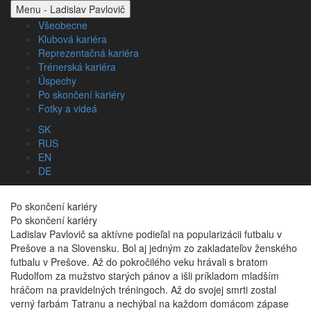
Menu - Ladislav Pavlovič
Všeobecne
Klubová kariéra
Reprezentačná kariéra
Trénerská kariéra
Úspechy
Po skončení kariéry
Fotky a videá
SK
RUS
EN
DE
Po skončení kariéry
Po skončení kariéry
Ladislav Pavlovič sa aktívne podieľal na popularizácii futbalu v
Prešove a na Slovensku. Bol aj jedným zo zakladateľov ženského
futbalu v Prešove. Až do pokročilého veku hrávali s bratom
Rudolfom za mužstvo starých pánov a išli príkladom mladším
hráčom na pravidelných tréningoch. Až do svojej smrti zostal
verný farbám Tatranu a nechýbal na každom domácom zápase